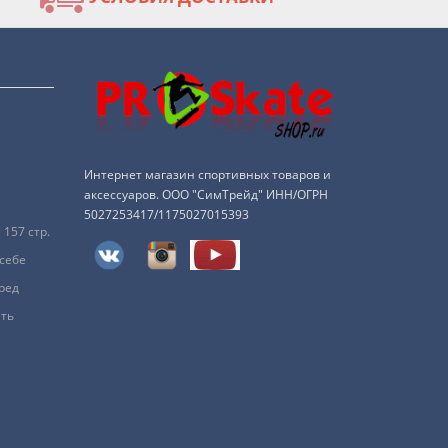
Интернет магазин спортивных товаров и
аксессуаров. ООО "СимТрейд" ИНН/ОГРН
5027253417/1175027015393
157 стр.
 себе
ред
ить