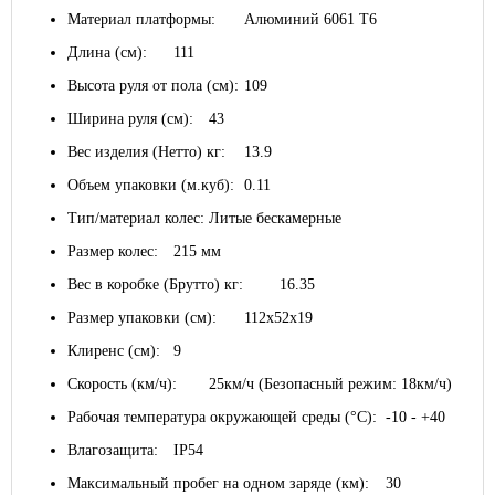
Материал платформы:
Алюминий 6061 T6
Длина (см):
111
Высота руля от пола (см):
109
Ширина руля (см):
43
Вес изделия (Нетто) кг:
13.9
Объем упаковки (м.куб):
0.11
Тип/материал колес:
Литые бескамерные
Размер колес:
215 мм
Вес в коробке (Брутто) кг:
16.35
Размер упаковки (см):
112х52х19
Клиренс (см):
9
Скорость (км/ч):
25км/ч (Безопасный режим: 18км/ч)
Рабочая температура окружающей среды (°C):
-10 - +40
Влагозащита:
IP54
Максимальный пробег на одном заряде (км):
30