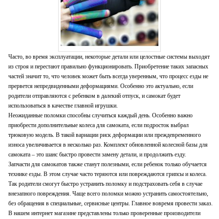
Часто, во время эксплуатации, некоторые детали или целостные системы выходят
из строя и перестают правильно функционировать. Приобретение таких запасных
частей значит то, что человек может быть всегда уверенным, что процесс езды не
прервется непредвиденными деформациями. Особенно это актуально, если
родители отправляются с ребенком в далекий отпуск, и самокат будет
использоваться в качестве главной игрушки.
Неожиданные поломки способны случиться каждый день. Особенно важно
приобрести дополнительные колеса для самоката, если подросток выбрал
трюковую модель. В такой вариации риск деформации или преждевременного
износа увеличивается в несколько раз. Комплект обновленной колесной базы для
самоката – это шанс быстро провести замену детали, и продолжить езду.
Запчасти для самокатов также станут полезными, если ребенок только обучается
технике езды. В этом случае часто теряются или повреждаются грипсы и колеса.
Так родители смогут быстро устранить поломку и подстраховать себя в случае
внезапного повреждения. Чаще всего поломки можно устранить самостоятельно,
без обращения в специальные, сервисные центры. Главное вовремя провести заказ.
В нашем интернет магазине представлены только проверенные производители