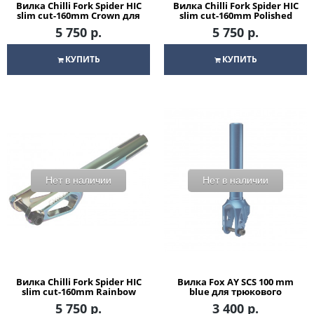
Вилка Chilli Fork Spider HIC
Вилка Chilli Fork Spider HIC
slim cut-160mm Crown для
slim cut-160mm Polished
трюкового самоката
для трюкового самоката
5 750 р.
5 750 р.
КУПИТЬ
КУПИТЬ
Нет в наличии
Нет в наличии
Вилка Chilli Fork Spider HIC
Вилка Fox AY SCS 100 mm
slim cut-160mm Rainbow
blue для трюкового
для трюкового самоката
самоката
5 750 р.
3 400 р.