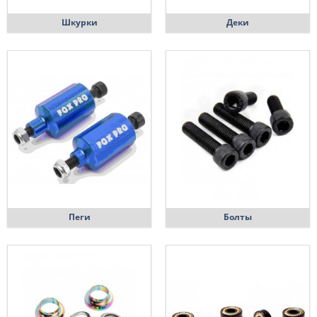
Шкурки
Деки
Пеги
Болты