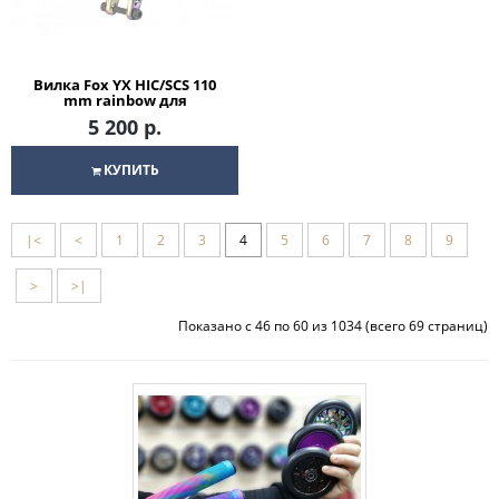
Вилка Fox YX HIC/SCS 110
mm rainbow для
трюкового самоката
5 200 р.
КУПИТЬ
|<
<
1
2
3
4
5
6
7
8
9
>
>|
Показано с 46 по 60 из 1034 (всего 69 страниц)