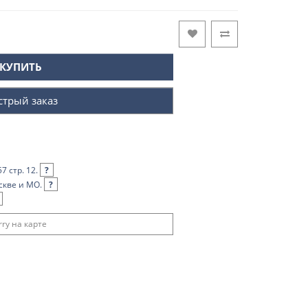
КУПИТЬ
стрый заказ
7 стр. 12.
?
скве и МО.
?
ry на карте