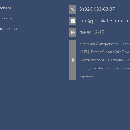
товара
8 (926)033-63-37
дители
info@proskateshop.ru
о скидкой
пн-вс 12-17
г. Москва Дмитровское шоссе 
12 БЦ "Гефест" офис 202 При
иметь паспорт или права. Пе
приездом обязательно звон
заранее.