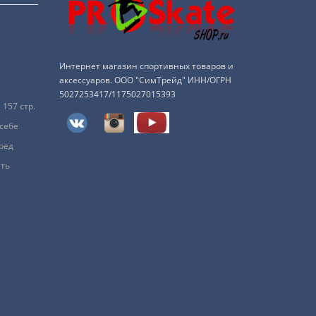
Интернет магазин спортивных товаров и
аксессуаров. ООО "СимТрейд" ИНН/ОГРН
5027253417/1175027015393
157 стр.
 себе
ред
ить