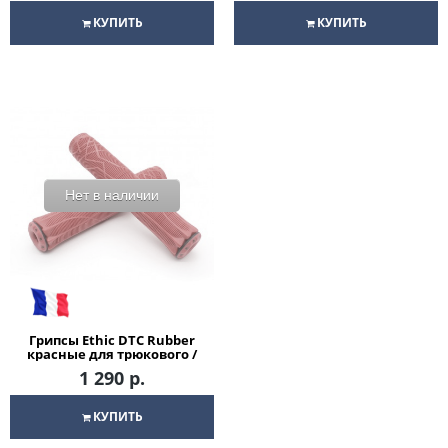
КУПИТЬ
КУПИТЬ
Нет в наличии
Грипсы Ethic DTC Rubber
красные для трюкового /
городского / детского
1 290 р.
самоката
КУПИТЬ