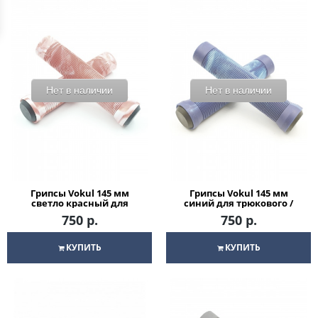
Нет в наличии
Нет в наличии
Грипсы Vokul 145 мм
Грипсы Vokul 145 мм
светло красный для
синий для трюкового /
трюкового / городского /
городского / детского
750 р.
750 р.
детского самоката
самоката
КУПИТЬ
КУПИТЬ