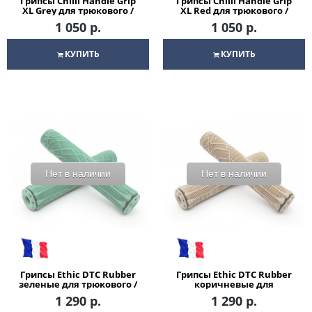
Грипсы Chilli Handle Grip
Грипсы Chilli Handle Grip
XL Grey для трюкового /
XL Red для трюкового /
городского / детского
городского / детского
1 050 р.
1 050 р.
самоката
самоката
КУПИТЬ
КУПИТЬ
Нет в наличии
Нет в наличии
Грипсы Ethic DTC Rubber
Грипсы Ethic DTC Rubber
зеленые для трюкового /
коричневые для
городского / детского
трюкового / городского /
1 290 р.
1 290 р.
самоката
детского самоката