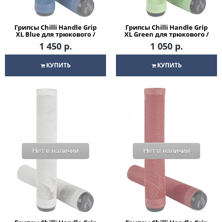
Грипсы Chilli Handle Grip
Грипсы Chilli Handle Grip
XL Blue для трюкового /
XL Green для трюкового /
городского / детского
городского / детского
1 450 р.
1 050 р.
самоката
самоката
КУПИТЬ
КУПИТЬ
Нет в наличии
Нет в наличии