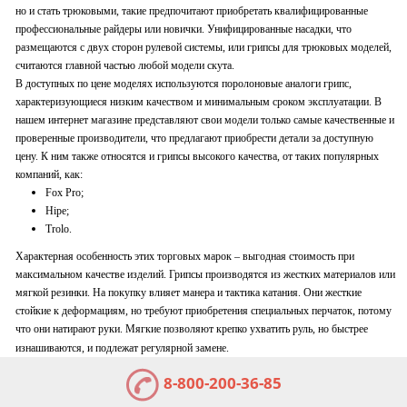
но и стать трюковыми, такие предпочитают приобретать квалифицированные
профессиональные райдеры или новички. Унифицированные насадки, что
размещаются с двух сторон рулевой системы, или грипсы для трюковых моделей,
считаются главной частью любой модели скута.
В доступных по цене моделях используются поролоновые аналоги грипс,
характеризующиеся низким качеством и минимальным сроком эксплуатации. В
нашем интернет магазине представляют свои модели только самые качественные и
проверенные производители, что предлагают приобрести детали за доступную
цену. К ним также относятся и грипсы высокого качества, от таких популярных
компаний, как:
Fox Pro
;
Hipe
;
Trolo
.
Характерная особенность этих торговых марок – выгодная стоимость при
максимальном качестве изделий. Грипсы производятся из жестких материалов или
мягкой резинки. На покупку влияет манера и тактика катания. Они жесткие
стойкие к деформациям, но требуют приобретения специальных перчаток, потому
что они натирают руки. Мягкие позволяют крепко ухватить руль, но быстрее
изнашиваются, и подлежат регулярной замене.
8-800-200-36-85