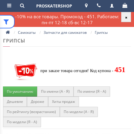
PROSKATERSHOP
-10% на все товары. Промокод - 451. Работаем:
пн-пт 12-18 сб-вс 12-17
Самокаты
Запчасти для самокатов
Грипсы
ГРИПСЫ
451
при заказе товара сегодня!
Код купона -
По умолчанию
По имени (A - Я)
По имени (Я - A)
Дешевле
Дороже
Хиты продаж
По рейтингу (возрастанию)
По модели (A - Я)
По модели (Я - A)