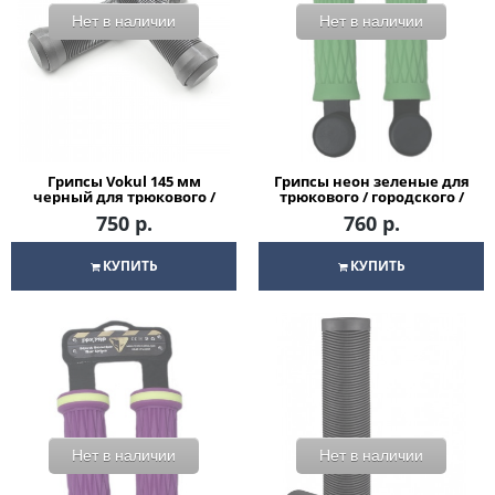
Нет в наличии
Нет в наличии
Грипсы Vokul 145 мм
Грипсы неон зеленые для
черный для трюкового /
трюкового / городского /
городского / детского
детского самоката
750 р.
760 р.
самоката
КУПИТЬ
КУПИТЬ
Нет в наличии
Нет в наличии