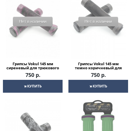
Нет в наличии
Нет в наличии
Грипсы Vokul 145 мм
Грипсы Vokul 145 мм
сиреневый для трюкового
темно коричневый для
/ городского / детского
трюкового / городского /
750 р.
750 р.
самоката
детского самоката
КУПИТЬ
КУПИТЬ