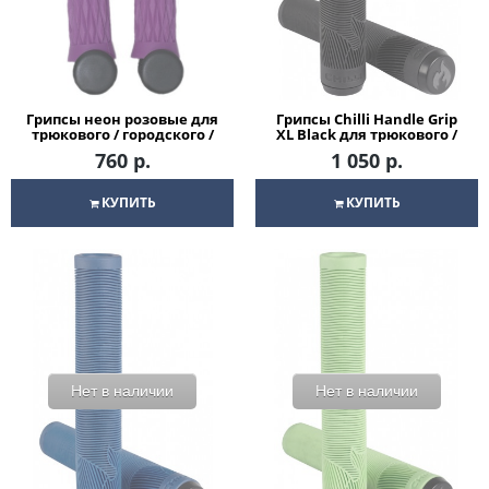
Грипсы неон розовые для
Грипсы Chilli Handle Grip
трюкового / городского /
XL Black для трюкового /
детского самоката
городского / детского
760 р.
1 050 р.
самоката
КУПИТЬ
КУПИТЬ
Нет в наличии
Нет в наличии