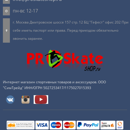
пн-вс 12-17
г. Москва Дмитровское шоссе 157 стр. 12 БЦ "Гефест" офис 202 При
себе иметь паспорт или права. Перед приездом обязательно
звонить заранее.
Интернет магазин спортивных товаров и аксессуаров. ООО
"СимТрейд" ИНН/ОГРН 5027253417/1175027015393