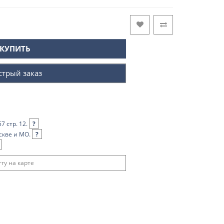
КУПИТЬ
стрый заказ
7 стр. 12.
?
скве и МО.
?
ry на карте