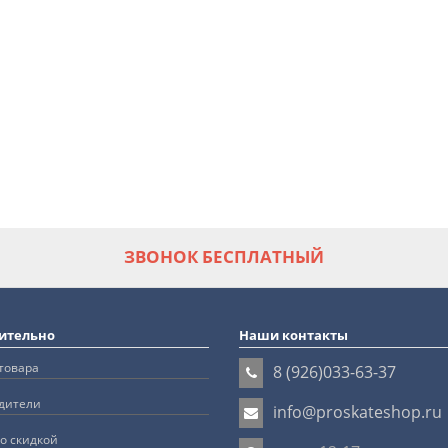
ЗВОНОК БЕСПЛАТНЫЙ
ительно
Наши контакты
товара
8 (926)033-63-37
дители
info@proskateshop.ru
о скидкой