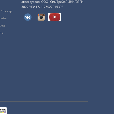
аксессуаров. ООО "СимТрейд" ИНН/ОГРН
5027253417/1175027015393
157 стр.
 себе
ред
ить