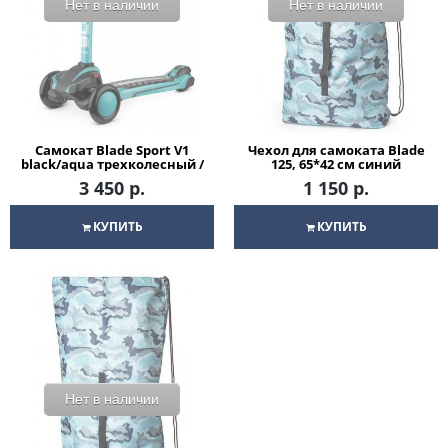
Нет в наличии
Нет в наличии
Самокат Blade Sport V1
Чехол для самоката Blade
black/aqua трехколесный /
125, 65*42 см синий
кикборд
3 450 р.
1 150 р.
КУПИТЬ
КУПИТЬ
Нет в наличии