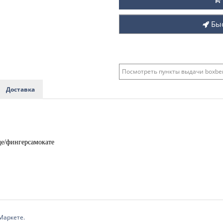
Бы
Посмотреть пункты выдачи boxber
Доставка
де/фингерсамокате