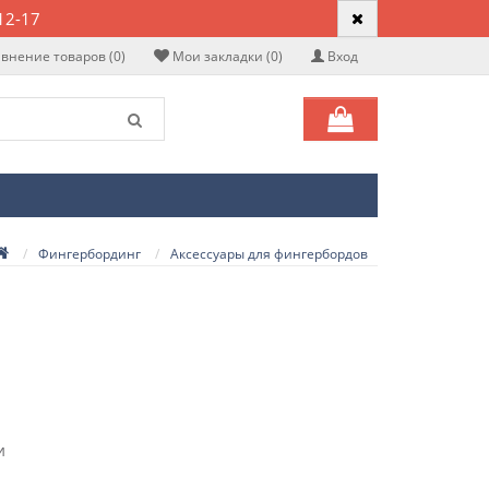
12-17
внение товаров (0)
Мои закладки (0)
Вход
Фингербординг
Аксессуары для фингербордов
и