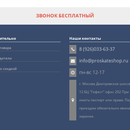
ЗВОНОК БЕСПЛАТНЫЙ
ительно
Наши контакты
товара
8 (926)033-63-37
дители
info@proskateshop.ru
о скидкой
пн-вс 12-17
г. Москва Дмитровское шоссе 
12 БЦ "Гефест" офис 202 При
иметь паспорт или права. Пе
приездом обязательно звон
заранее.