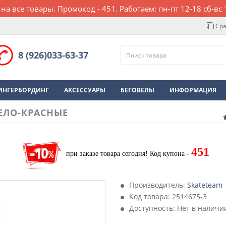
 на все товары. Промокод - 451. Работаем: пн-пт 12-18 сб-вс 
Сра
8 (926)033-63-37
ИНГЕРБОРДИНГ
АКСЕССУАРЫ
БЕГОВЕЛЫ
ИНФОРМАЦИЯ
ЕЛО-КРАСНЫЕ
451
при заказе товара сегодня!
Код купона -
Производитель:
Skateteam
Код товара:
2514675-3
Доступность: Нет в наличи