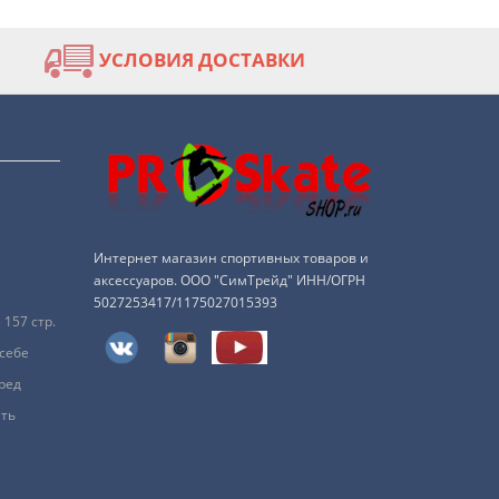
УСЛОВИЯ ДОСТАВКИ
Интернет магазин спортивных товаров и
аксессуаров. ООО "СимТрейд" ИНН/ОГРН
5027253417/1175027015393
157 стр.
 себе
ред
ить