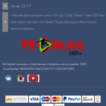
пн-вс 12-17
г. Москва Дмитровское шоссе 157 стр. 12 БЦ "Гефест" офис 202 При
себе иметь паспорт или права. Перед приездом обязательно
звонить заранее.
Интернет магазин спортивных товаров и аксессуаров. ООО
"СимТрейд" ИНН/ОГРН 5027253417/1175027015393