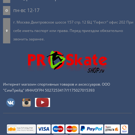
пн-вс 12-17
г. Москва Дмитровское шоссе 157 стр. 12 БЦ "Гефест" офис 202 При
себе иметь паспорт или права. Перед приездом обязательно
звонить заранее.
Интернет магазин спортивных товаров и аксессуаров. ООО
"СимТрейд" ИНН/ОГРН 5027253417/1175027015393