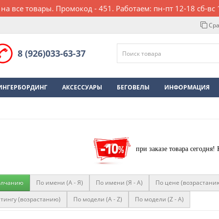
 на все товары. Промокод - 451. Работаем: пн-пт 12-18 сб-вс 
Сра
8 (926)033-63-37
ИНГЕРБОРДИНГ
АКСЕССУАРЫ
БЕГОВЕЛЫ
ИНФОРМАЦИЯ
при заказе товара сегодня!
олчанию
По имени (A - Я)
По имени (Я - A)
По цене (возрастани
тингу (возрастанию)
По модели (A - Z)
По модели (Z - A)