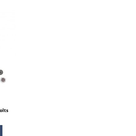
olts
in