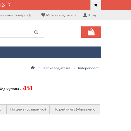
12-17
внение товаров (0)
Мои закладки (0)
Вход
Производители
Independent
451
Код купона -
ю)
По цене (убыванию)
По рейтингу (убыванию)