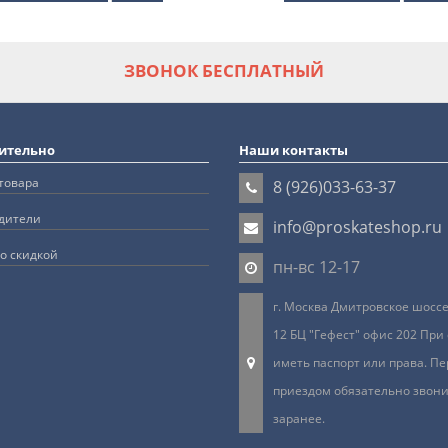
ЗВОНОК БЕСПЛАТНЫЙ
ительно
Наши контакты
товара
8 (926)033-63-37
дители
info@proskateshop.ru
о скидкой
пн-вс 12-17
г. Москва Дмитровское шоссе 
12 БЦ "Гефест" офис 202 При
иметь паспорт или права. Пе
приездом обязательно звон
заранее.