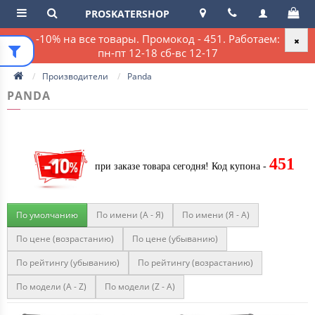
PROSKATERSHOP
-10% на все товары. Промокод - 451. Работаем:
пн-пт 12-18 сб-вс 12-17
Производители
Panda
PANDA
451
при заказе товара сегодня!
Код купона -
По умолчанию
По имени (A - Я)
По имени (Я - A)
По цене (возрастанию)
По цене (убыванию)
По рейтингу (убыванию)
По рейтингу (возрастанию)
По модели (A - Z)
По модели (Z - A)