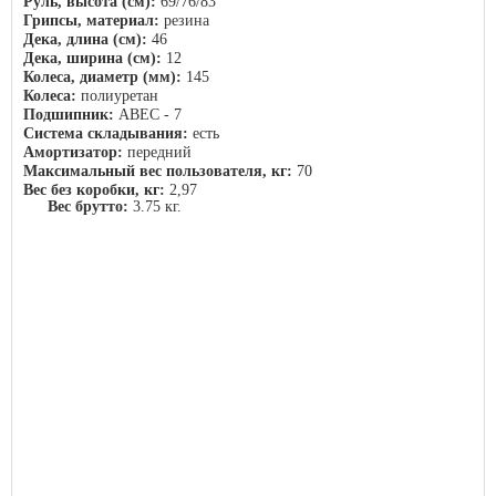
Руль, высота (см):
69/76/83
Грипсы, материал:
резина
Дека, длина (см):
46
Дека, ширина (см):
12
Колеса, диаметр (мм):
145
Колеса:
полиуретан
Подшипник:
ABEC - 7
Система складывания:
есть
Амортизатор:
передний
Максимальный вес пользователя, кг:
70
Вес без коробки, кг:
2,97
Вес брутто:
3.75 кг.