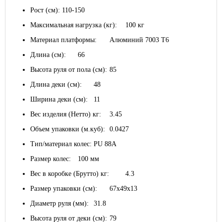
Рост (см):
110-150
Максимальная нагрузка (кг):
100 кг
Материал платформы:
Алюминий 7003 T6
Длина (см):
66
Высота руля от пола (см):
85
Длина деки (см):
48
Ширина деки (см):
11
Вес изделия (Нетто) кг:
3.45
Объем упаковки (м.куб):
0.0427
Тип/материал колес:
PU 88A
Размер колес:
100 мм
Вес в коробке (Брутто) кг:
4.3
Размер упаковки (см):
67х49х13
Диаметр руля (мм):
31.8
Высота руля от деки (см):
79