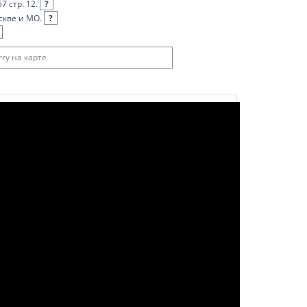
7 стр. 12.
?
скве и МО.
?
ry на карте