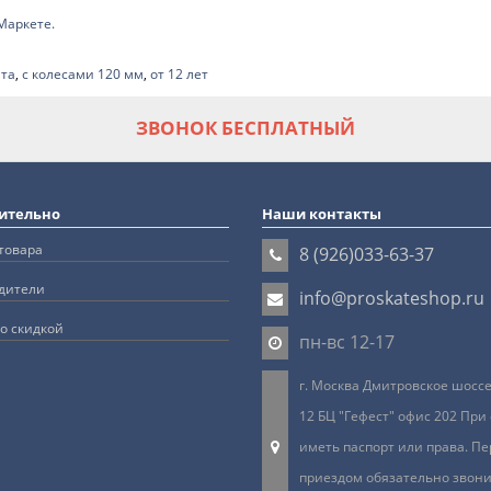
ита
,
с колесами 120 мм
,
от 12 лет
ЗВОНОК БЕСПЛАТНЫЙ
ительно
Наши контакты
товара
8 (926)033-63-37
дители
info@proskateshop.ru
о скидкой
пн-вс 12-17
г. Москва Дмитровское шоссе 
12 БЦ "Гефест" офис 202 При
иметь паспорт или права. Пе
приездом обязательно звон