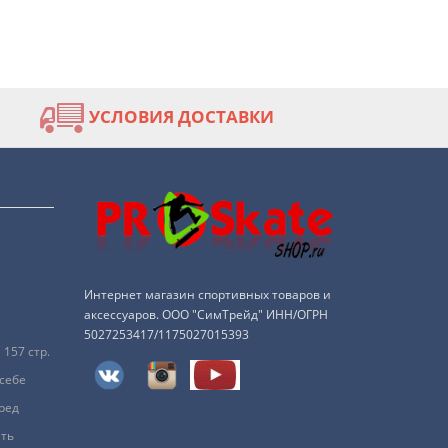
УСЛОВИЯ ДОСТАВКИ
Интернет магазин спортивных товаров и
аксессуаров. ООО "СимТрейд" ИНН/ОГРН
5027253417/1175027015393
157 стр.
 себе
ред
ить