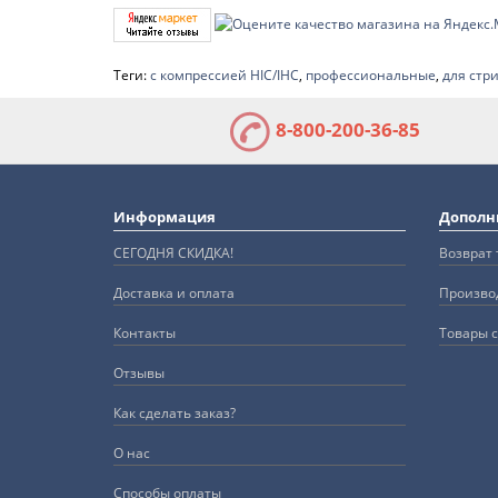
Теги:
с компрессией HIC/IHC
,
профессиональные
,
для стр
8-800-200-36-85
Информация
Дополн
СЕГОДНЯ СКИДКА!
Возврат 
Доставка и оплата
Произво
Контакты
Товары с
Отзывы
Как сделать заказ?
О нас
Способы оплаты