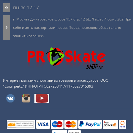
пн-вс 12-17
г. Москва Дмитровское шоссе 157 стр. 12 БЦ "Гефест" офис 202 При
себе иметь паспорт или права. Перед приездом обязательно
звонить заранее.
Интернет магазин спортивных товаров и аксессуаров. ООО
"СимТрейд" ИНН/ОГРН 5027253417/1175027015393