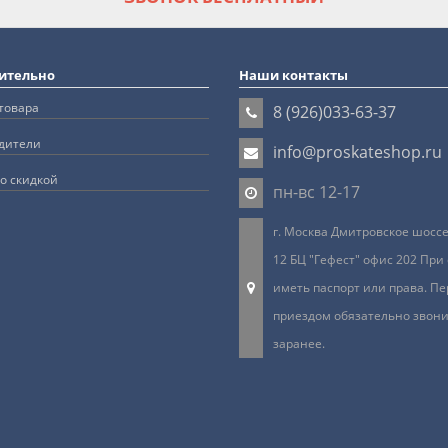
ительно
Наши контакты
товара
8 (926)033-63-37
дители
info@proskateshop.ru
о скидкой
пн-вс 12-17
г. Москва Дмитровское шоссе 
12 БЦ "Гефест" офис 202 При
иметь паспорт или права. Пе
приездом обязательно звон
заранее.