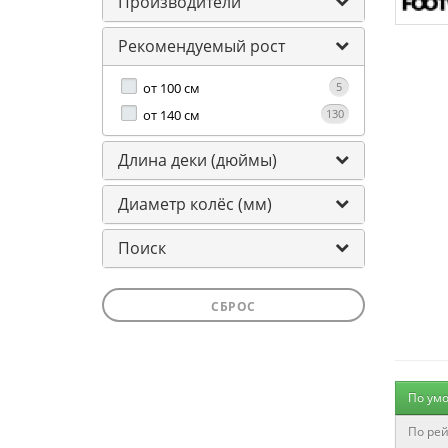
Производители
Рекомендуемый рост
от 100 см
5
от 140 см
130
Длина деки (дюймы)
Диаметр колёс (мм)
Поиск
СБРОС
По ум
По рей