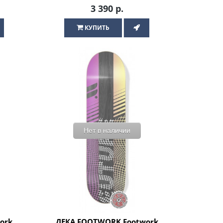
скейтборда
3 390 р.
КУПИТЬ
Нет в наличии
ork
ДЕКА FOOTWORK Footwork