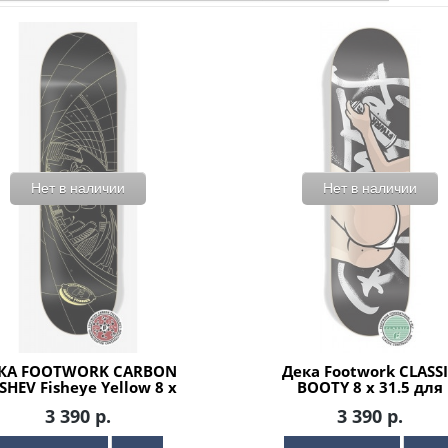
Нет в наличии
Нет в наличии
КА FOOTWORK CARBON
Дека Footwork CLASS
SHEV Fisheye Yellow 8 x
BOOTY 8 x 31.5 для
31.5 для скейтборда
скейтборда
3 390 р.
3 390 р.