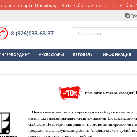
 на все товары. Промокод - 451. Работаем: пн-пт 12-18 сб-вс 
Сра
8 (926)033-63-37
ИНГЕРБОРДИНГ
АКСЕССУАРЫ
БЕГОВЕЛЫ
ИНФОРМАЦИЯ
при заказе товара сегодня!
Отечественная компания, которая по качеству бордов ничем не ус
назад и уже завоевал авторитет среди покупателей. Его создателями с
скейтшопе. Но с годами они решили, что это не так интересно и они г
продавали своим покупателям доски из Америки за 5 тыс. рублей, по
отменного качества, но по доступной цене.