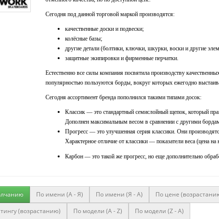
Сегодня под данной торговой маркой производятся:
качественные доски и подвески;
колёсные базы;
другие детали (болтики, ключки, шкурки, воски и другие элем
защитные экипировки и фирменные перчатки.
Естественно все силы компания посвятила производству качественны
популярностью пользуются борды, вокруг которых ежегодно выстаив
Сегодня ассортимент бренда пополнился такими типами досок:
Классик — это стандартный семислойный щепок, который прак
Дополнен максимальным весом в сравнении с другими бордам
Прогресс — это улучшенная серия классики. Они производятся
Характерное отличие от классики — показатели веса (цена на 
Карбон — это такой же прогресс, но еще дополнительно обра
олчанию
По имени (A - Я)
По имени (Я - A)
По цене (возрастани
тингу (возрастанию)
По модели (A - Z)
По модели (Z - A)