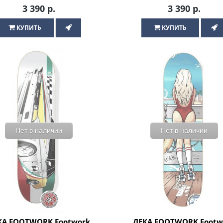
скейтборда
скейтборда
3 390 р.
3 390 р.
КУПИТЬ
КУПИТЬ
Нет в наличии
Нет в наличии
КА FOOTWORK Footwork
ДЕКА FOOTWORK Footw