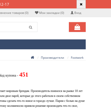
12-17
внение товаров (0)
Мои закладки (0)
Вход
Производители
Footwork
451
Код купона -
тупает мировым брендам. Производитель появился на рынке 10 лет
тали двое парей, которые до этого работали в своем собственном
отовы сделать что-то новое и гораздо лучше. Парни с болью на душе
этому молниеносно приняли решение производить что-то свое,