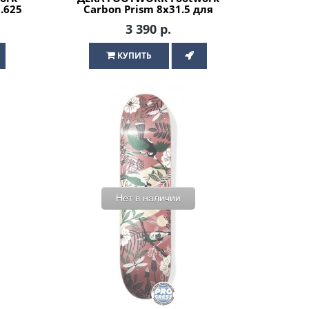
.625
Carbon Prism 8x31.5 для
скейтборда
3 390 р.
КУПИТЬ
Нет в наличии