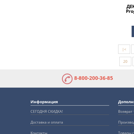
ДЕ
Pro
|<
20
8-800-200-36-85
Информация
Дополн
СЕГОДНЯ СКИДКА!
Возврат 
Доставка и оплата
Произво
Контакты
Товары с