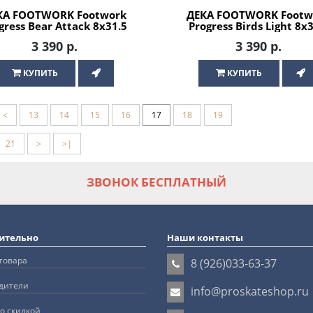
КА FOOTWORK Footwork
ДЕКА FOOTWORK Footw
gress Bear Attack 8x31.5
Progress Birds Light 8x
для скейтборда
для скейтборда
3 390 р.
3 390 р.
КУПИТЬ
КУПИТЬ
<
13
14
15
16
17
18
19
21
>
>|
ЗВОНОК БЕСПЛАТНЫЙ
ительно
Наши контакты
товара
8 (926)033-63-37
дители
info@proskateshop.ru
о скидкой