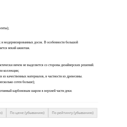
енты);
х и модернизированных досок. В особенности большой
ается некий ажиотаж.
тически ничем не выделяется со стороны дизайнерских решений.
и коллекции;
 из качественных материалов, в частности из древесины.
несколько сотен больше);
ботанный карбоновым шаром в верхней части деки.
ю)
По цене (убыванию)
По рейтингу (убыванию)