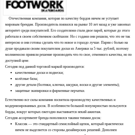
Отечественная компания, которая по качеству бордов ничем не уступает
мировым брендам. Производитель появился на рынке 10 лет назад и уже завоевал
авторитет среди покупателей. Его создателями стали двое парей, которые до этого
работали в своем собственном скейтшопе. Но с годами они решили, что это не так
интересно и они готовы сделать что-то новое и гораздо лучше. Парни с болью на
душе продавали своим покупателям доски из Америки за 5 тыс. рублей, поэтому
молниеносно приняли решение производить что-то свое, отменного качества, но по
доступной цене.
Сегодня под данной торговой маркой производятся:
качественные доски и подвески;
колёсные базы;
другие детали (болтики, ключки, шкурки, воски и другие элементы);
защитные экипировки и фирменные перчатки.
Естественно все силы компания посвятила производству качественных и
модернизированных досок. В особенности большой популярностью пользуются
борды, вокруг которых ежегодно выстаивается некий ажиотаж.
Сегодня ассортимент бренда пополнился такими типами досок:
Классик — это стандартный семислойный щепок, который практически
ничем не выделяется со стороны дизайнерских решений. Дополнен