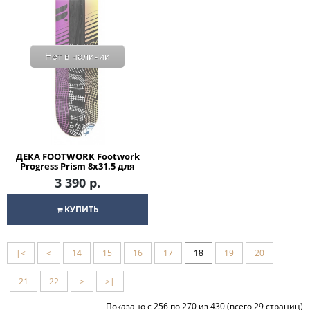
Нет в наличии
ДЕКА FOOTWORK Footwork
Progress Prism 8x31.5 для
скейтборда
3 390 р.
КУПИТЬ
|<
<
14
15
16
17
18
19
20
21
22
>
>|
Показано с 256 по 270 из 430 (всего 29 страниц)