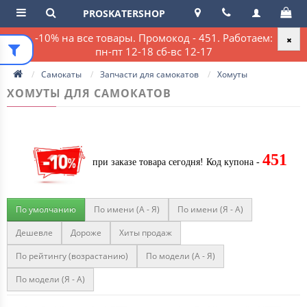
PROSKATERSHOP
-10% на все товары. Промокод - 451. Работаем:
пн-пт 12-18 сб-вс 12-17
Самокаты
Запчасти для самокатов
Хомуты
ХОМУТЫ ДЛЯ САМОКАТОВ
451
при заказе товара сегодня!
Код купона -
По умолчанию
По имени (A - Я)
По имени (Я - A)
Дешевле
Дороже
Хиты продаж
По рейтингу (возрастанию)
По модели (A - Я)
По модели (Я - A)