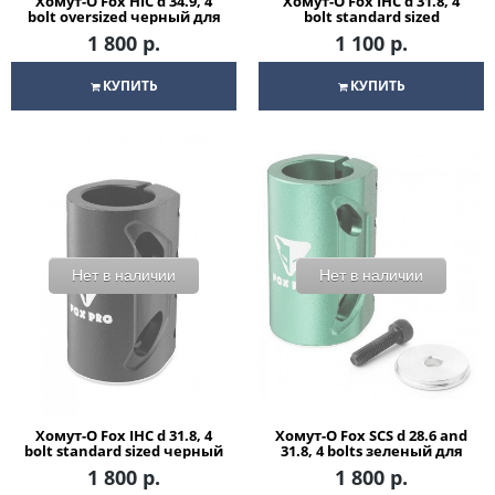
Хомут-О Fox HIC d 34.9, 4
Хомут-О Fox IHC d 31.8, 4
bolt oversized черный для
bolt standard sized
трюкового самоката
красный для трюкового
1 800 р.
1 100 р.
самоката
КУПИТЬ
КУПИТЬ
Нет в наличии
Нет в наличии
Хомут-О Fox IHC d 31.8, 4
Хомут-О Fox SCS d 28.6 and
bolt standard sized черный
31.8, 4 bolts зеленый для
для трюкового самоката
трюкового самоката
1 800 р.
1 800 р.