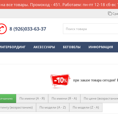
 на все товары. Промокод - 451. Работаем: пн-пт 12-18 сб-вс 
Сра
8 (926)033-63-37
ИНГЕРБОРДИНГ
АКСЕССУАРЫ
БЕГОВЕЛЫ
ИНФОРМАЦИЯ
при заказе товара сегодня!
олчанию
По имени (A - Я)
По имени (Я - A)
По цене (возрастани
тингу (возрастанию)
По модели (A - Z)
По модели (Z - A)