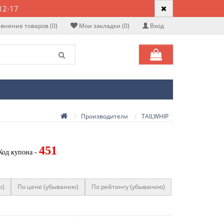
12-17
внение товаров (0)
Мои закладки (0)
Вход
Производители
TAILWHIP
451
Код купона -
ю)
По цене (убыванию)
По рейтингу (убыванию)