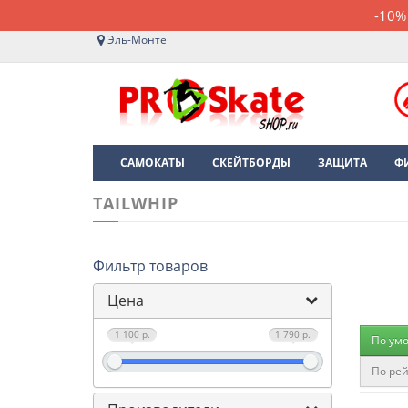
-10%
Эль-Монте
САМОКАТЫ
СКЕЙТБОРДЫ
ЗАЩИТА
Ф
TAILWHIP
Фильтр товаров
Цена
1 100 р.
1 790 р.
По ум
По рей