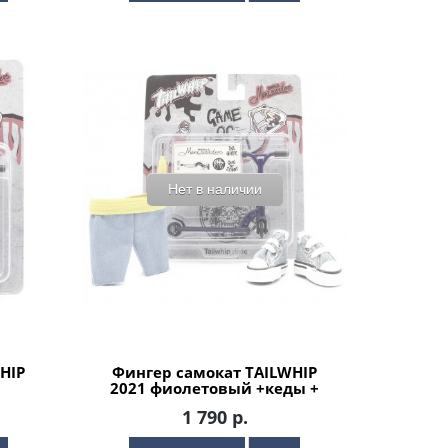
Нет в наличии
HIP
Фингер самокат TAILWHIP
2021 фиолетовый +кеды +
шорты
1 790 р.