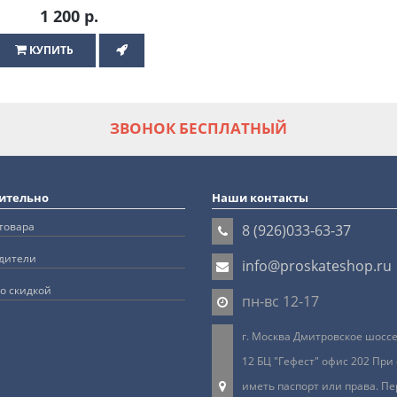
1 200 р.
КУПИТЬ
ЗВОНОК БЕСПЛАТНЫЙ
ительно
Наши контакты
товара
8 (926)033-63-37
дители
info@proskateshop.ru
о скидкой
пн-вс 12-17
г. Москва Дмитровское шоссе 
12 БЦ "Гефест" офис 202 При
иметь паспорт или права. Пе