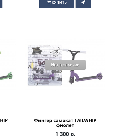
КУПИТЬ
Нет в наличии
HIP
Фингер самокат TAILWHIP
фиолет
1 300 р.