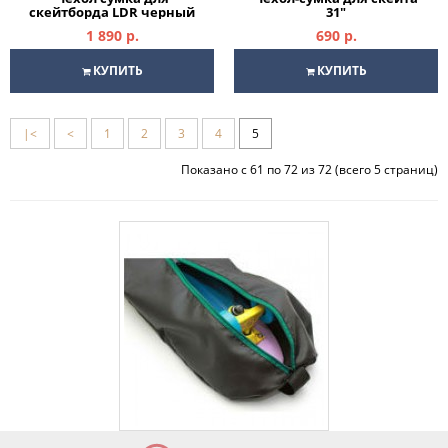
скейтборда LDR черный
31"
1 890 р.
690 р.
КУПИТЬ
КУПИТЬ
|<
<
1
2
3
4
5
Показано с 61 по 72 из 72 (всего 5 страниц)