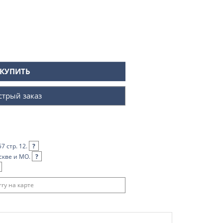
КУПИТЬ
стрый заказ
7 стр. 12.
?
скве и МО.
?
ry на карте