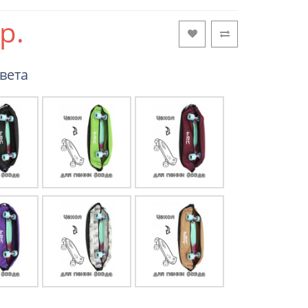
р.
вета