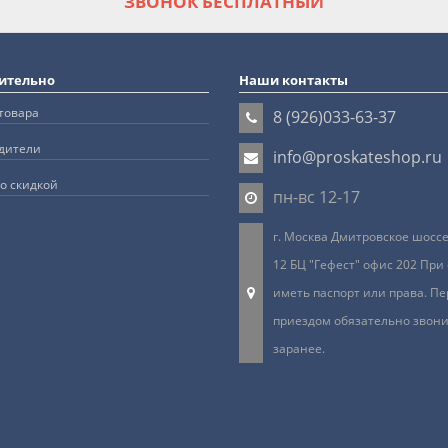
ЗВОНОК БЕСПЛАТНЫЙ
ительно
Наши контакты
товара
8 (926)033-63-37
дители
info@proskateshop.ru
о скидкой
пн-вс 12-17
г. Москва Дмитровское шоссе 
12 БЦ "Гефест" офис 202 При
иметь паспорт или права. Пе
приездом обязательно звон
заранее.