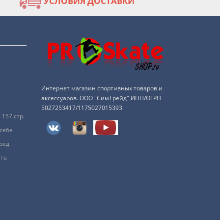
УСЛОВИЯ ДОСТАВКИ
Интернет магазин спортивных товаров и
аксессуаров. ООО "СимТрейд" ИНН/ОГРН
5027253417/1175027015393
157 стр.
 себе
ред
ить