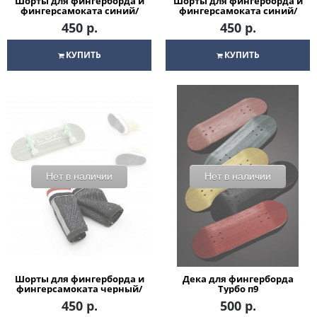
Шорты для фингерборда и
Шорты для фингерборда и
фингерсамоката синий/
фингерсамоката синий/
красный
синий
450 р.
450 р.
КУПИТЬ
КУПИТЬ
Нет в наличии
Нет в наличии
Шорты для фингерборда и
Дека для фингерборда
фингерсамоката черный/
Турбо п9
красный
450 р.
500 р.