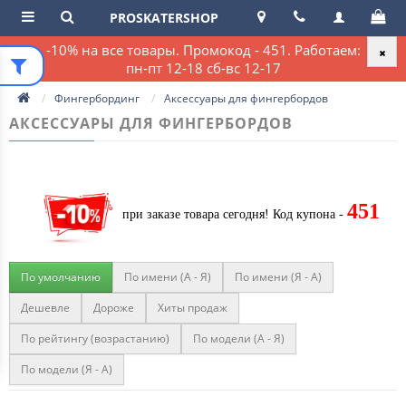
PROSKATERSHOP
-10% на все товары. Промокод - 451. Работаем:
пн-пт 12-18 сб-вс 12-17
Фингербординг
Аксессуары для фингербордов
АКСЕССУАРЫ ДЛЯ ФИНГЕРБОРДОВ
451
при заказе товара сегодня!
Код купона -
По умолчанию
По имени (A - Я)
По имени (Я - A)
Дешевле
Дороже
Хиты продаж
По рейтингу (возрастанию)
По модели (A - Я)
По модели (Я - A)