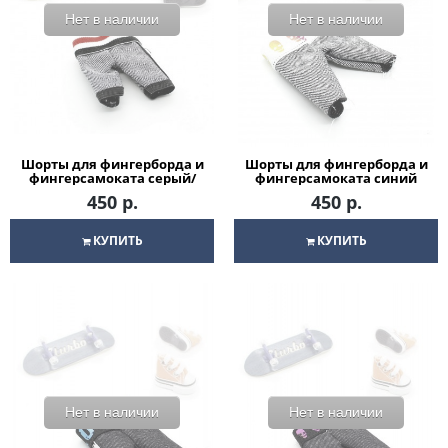
Нет в наличии
Нет в наличии
Шорты для фингерборда и
Шорты для фингерборда и
фингерсамоката серый/
фингерсамоката синий
черный/красный
Anchor
450 р.
450 р.
КУПИТЬ
КУПИТЬ
Нет в наличии
Нет в наличии