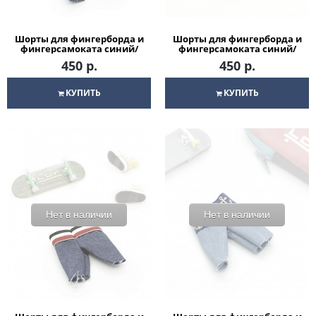
Шорты для фингерборда и
Шорты для фингерборда и
фингерсамоката синий/
фингерсамоката синий/
белый
зеленый
450 р.
450 р.
КУПИТЬ
КУПИТЬ
Нет в наличии
Нет в наличии