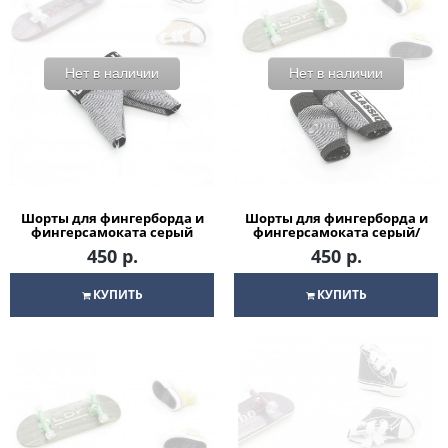
Нет в наличии
Нет в наличии
Шорты для фингерборда и
Шорты для фингерборда и
фингерсамоката серый
фингерсамоката серый/
Love
черный
450 р.
450 р.
КУПИТЬ
КУПИТЬ