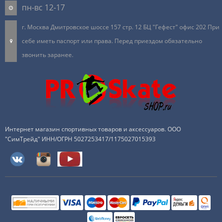
пн-вс 12-17
г. Москва Дмитровское шоссе 157 стр. 12 БЦ "Гефест" офис 202 При
себе иметь паспорт или права. Перед приездом обязательно
звонить заранее.
Интернет магазин спортивных товаров и аксессуаров. ООО
"СимТрейд" ИНН/ОГРН 5027253417/1175027015393