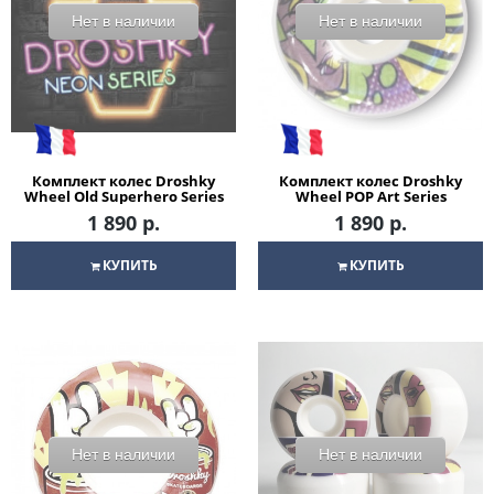
Нет в наличии
Нет в наличии
Комплект колес Droshky
Комплект колес Droshky
Wheel Old Superhero Series
Wheel POP Art Series
Wonder Shopping Woman
Lolipop White Wheel 52mm
1 890 р.
1 890 р.
White Wheel 52mm 100A
102A - XB shape для
Round shape для
скейтборда
скейтборда
КУПИТЬ
КУПИТЬ
Нет в наличии
Нет в наличии