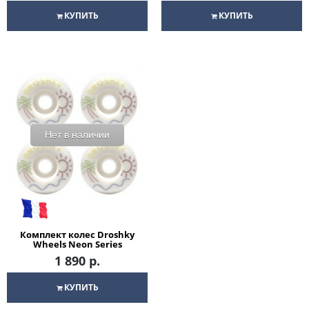
КУПИТЬ
КУПИТЬ
Нет в наличии
Комплект колес Droshky
Wheels Neon Series
Vacation days 101A для
1 890 р.
скейтборда
КУПИТЬ