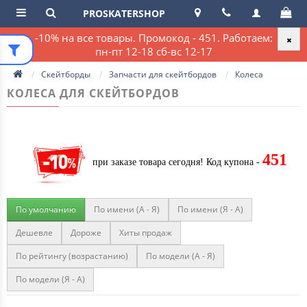
PROSKATERSHOP
-10% на все товары. Промокод - 451. Работаем:
пн-пт 12-18 сб-вс 12-17
Скейтборды
Запчасти для скейтбордов
Колеса
КОЛЕСА ДЛЯ СКЕЙТБОРДОВ
451
при заказе товара сегодня!
Код купона -
По умолчанию
По имени (A - Я)
По имени (Я - A)
Дешевле
Дороже
Хиты продаж
По рейтингу (возрастанию)
По модели (A - Я)
По модели (Я - A)