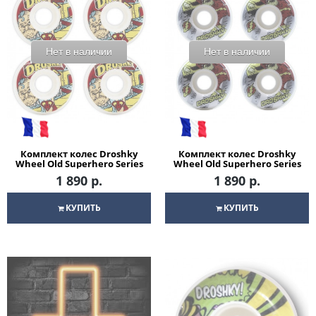
Нет в наличии
Нет в наличии
Комплект колес Droshky
Комплект колес Droshky
Wheel Old Superhero Series
Wheel Old Superhero Series
Old Man White Wheel
Slowly Flash White Wheel
1 890 р.
1 890 р.
52mm 100A Round shape
52mm 100A Round shape
для скейтборда
для скейтборда
КУПИТЬ
КУПИТЬ