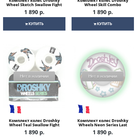
Комплект колес Droshky
Комплект колес Droshky
Wheel Sketch Swallow Fight
Wheel Skill Combo
52*32 mm для скейтборда
52x32mm SHR102A Round
1 890 р.
1 890 р.
shape для скейтборда
КУПИТЬ
КУПИТЬ
Нет в наличии
Нет в наличии
Комплект колес Droshky
Комплект колес Droshky
Wheel Teal Swallow Fight
Wheels Neon Series Last
52*32 mm для скейтборда
Call 101A для скейтборда
1 890 р.
1 890 р.