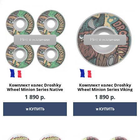
Нет в наличии
Нет в наличии
Комплект колес Droshky
Комплект колес Droshky
Wheel Minion Series Native
Wheel Minion Series Viking
Warrior 52mm 100A Round
Warrior 52mm 100A Round
1 890 р.
1 890 р.
shape для скейтборда
shape для скейтборда
КУПИТЬ
КУПИТЬ