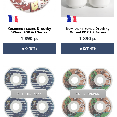
Комплект колес Droshky
Комплект колес Droshky
Wheel POP Art Series
Wheel POP Art Series
Mickey Soup Wheel 52mm
Monroe White Wheel 52mm
1 890 р.
1 890 р.
102A - XB shape для
102A XB shape для
скейтборда
скейтборда
КУПИТЬ
КУПИТЬ
Нет в наличии
Нет в наличии