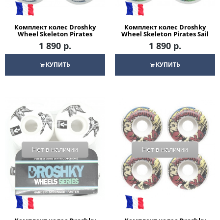
Комплект колес Droshky
Комплект колес Droshky
Wheel Skeleton Pirates
Wheel Skeleton Pirates Sail
Grab 52mm для
53mm для скейтборда
1 890 р.
1 890 р.
скейтборда
КУПИТЬ
КУПИТЬ
Нет в наличии
Нет в наличии