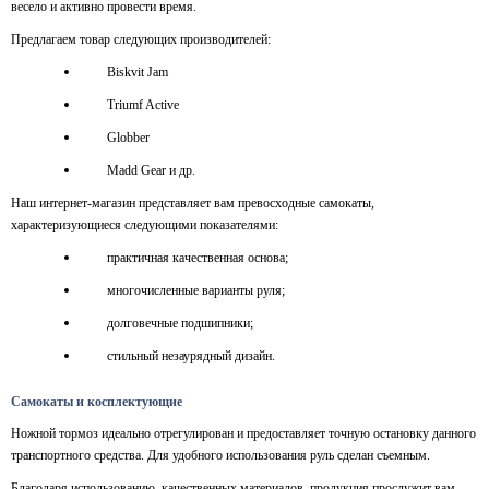
весело и активно провести время.
Предлага
ем товар следующих производителей:
Biskvit Jam
Triumf Active
Globber
Madd Gear и др.
Наш интернет-магазин представляет вам превосходные самокаты,
характеризую
щиеся
следующими показателями:
практичная качественная основа;
многочисленные варианты руля;
долговечные подшипники;
стильный незаурядный дизайн.
Самокаты и косплектующие
Ножной тормоз идеально отрегулирован и предоставляет точную остановку данного
транспортного средства.
Д
ля удоб
ного
использовани
я
руль сделан съемным.
Б
лагодаря использованию
качественных материалов, продукция прослужит вам