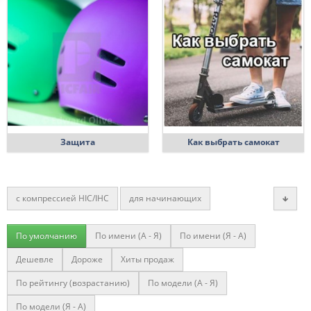
Защита
Как выбрать самокат
с компрессией HIC/IHC
для начинающих
для парка
профессиональные
с колесами 110 мм
По умолчанию
По имени (A - Я)
По имени (Я - A)
от 8 лет
для стрита
от 8 лет
детские
Дешевле
Дороже
Хиты продаж
взрослые
от 10 лет
с большими колесами
По рейтингу (возрастанию)
По модели (A - Я)
с колесами 100 мм
от 6 лет
от 6 лет
По модели (Я - A)