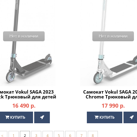
Нет в наличии
Нет в наличии
мокат Vokul SAGA 2023
Самокат Vokul SAGA 2
ck Трюковый для детей
Chrome Трюковый д
/ подростков
детей / подростков
16 490 р.
17 990 р.
КУПИТЬ
КУПИТЬ
<
1
2
3
4
5
6
7
8