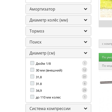
Амортизатор
Диаметр колёс (мм)
Тормоз
Поиск
с комп
для ст
Диаметр (см)
По ум
от 6 ле
Дюйм 1/8
1
По мод
с над
30 мм (внешний)
12
31,8
31
31.8
6
34,9
29
до 110 мм колес
1
Система компрессии