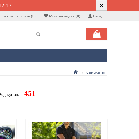
12-17
внение товаров (0)
Мои закладки (0)
Вход
Самокаты
451
Код купона -