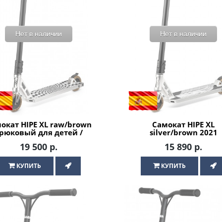
Нет в наличии
Нет в наличии
окат HIPE XL raw/brown
Самокат HIPE XL
рюковый для детей /
silver/brown 2021
подростков
Трюковый для детей
19 500 р.
15 890 р.
подростков
КУПИТЬ
КУПИТЬ