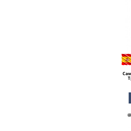
Сам
Т