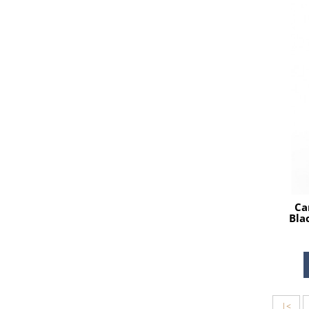
Са
Bla
|<