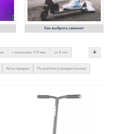
Как выбрать самокат
ые
с колесами 110 мм
от 8 лет
колесами
с колесами 100 мм
от 6 лет
Хиты продаж
По рейтингу (возрастанию)
0 мм
от 4 лет
от 4 лет
от 12 лет