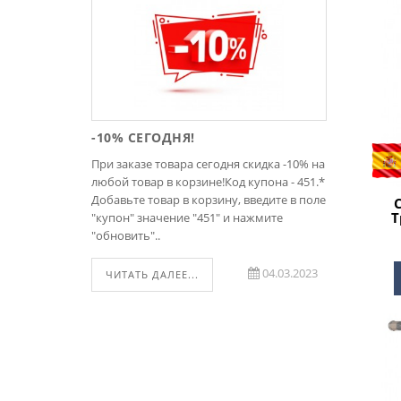
-10% СЕГОДНЯ!
Хомут
самок
При заказе товара сегодня скидка -10% на
Практич
любой товар в корзине!Код купона - 451.*
о всех д
Добавьте товар в корзину, введите в поле
со врем
Т
"купон" значение "451" и нажмите
элемент
"обновить"..
понимат
транспо
04.03.2023
ЧИТАТЬ ДАЛЕЕ...
неполно
соединя
располо
ЧИТАТ