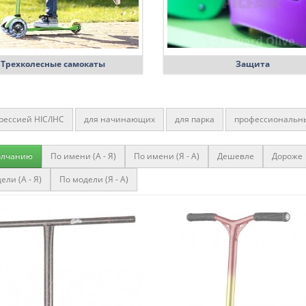
Трехколесные самокаты
Защита
рессией HIC/IHC
для начинающих
для парка
профессиональн
рита
от 8 лет
детские
взрослые
от 10 лет
с большими 
олчанию
По имени (A - Я)
По имени (Я - A)
Дешевле
Дороже
т
с компрессией SCS
с резьбовой компрессией
с колесами 12
ели (A - Я)
По модели (Я - A)
увными колесами
до 120 кг
с амортизаторами