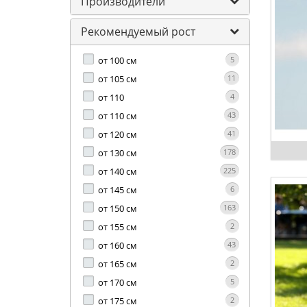
Производители
Рекомендуемый рост
от 100 см
5
от 105 см
11
от 110
4
от 110 см
43
от 120 см
41
от 130 см
178
от 140 см
225
от 145 см
6
от 150 см
163
от 155 см
2
от 160 см
43
от 165 см
2
от 170 см
5
от 175 см
2