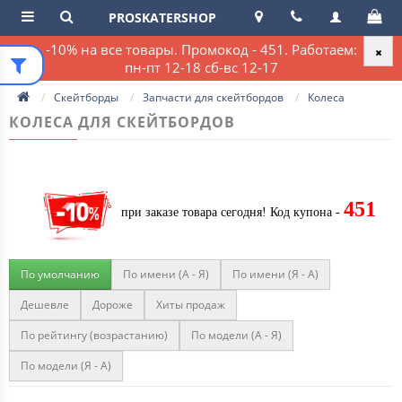
PROSKATERSHOP
-10% на все товары. Промокод - 451. Работаем:
пн-пт 12-18 сб-вс 12-17
Скейтборды
Запчасти для скейтбордов
Колеса
КОЛЕСА ДЛЯ СКЕЙТБОРДОВ
451
при заказе товара сегодня!
Код купона -
По умолчанию
По имени (A - Я)
По имени (Я - A)
Дешевле
Дороже
Хиты продаж
По рейтингу (возрастанию)
По модели (A - Я)
По модели (Я - A)